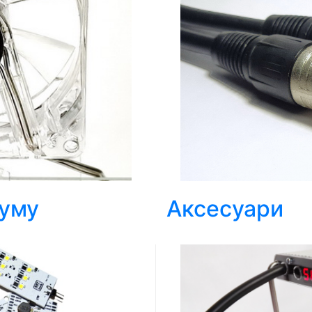
іуму
Аксесуари