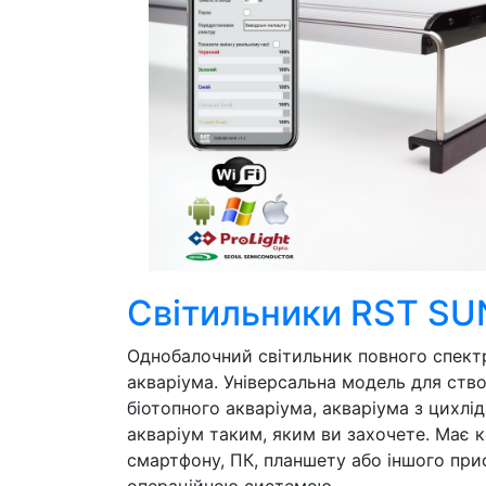
Свiтильники RST SU
Однобалочний світильник повного спект
акваріума. Універсальна модель для ств
біотопного акваріума, акваріума з цихлі
акваріум таким, яким ви захочете. Має ке
смартфону, ПК, планшету або іншого пр