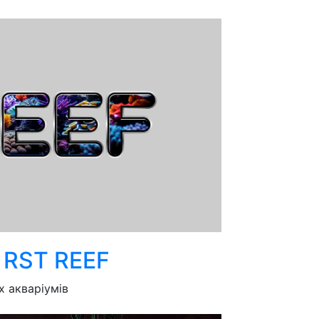
 RST REEF
х акваріумів