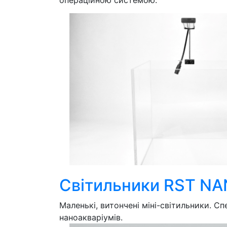
операційною системою.
Світильники RST N
Маленькі, витончені міні-світильники. Сп
наноакваріумів.