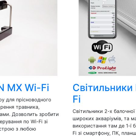
N MX Wi-Fi
Світильники
Fi
ру для прісноводного
орення травника,
Світильники 2-х балочної 
дами. Дозволить зробити
широких акваріумів, та м
рування по Wi-Fi зі
використання там де 1-ї 
истрою з любою
Fi зі смартфону, ПК, пла