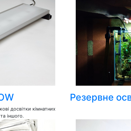
ROW
Резервне ос
ові досвітки кімнатних
 та іншого.